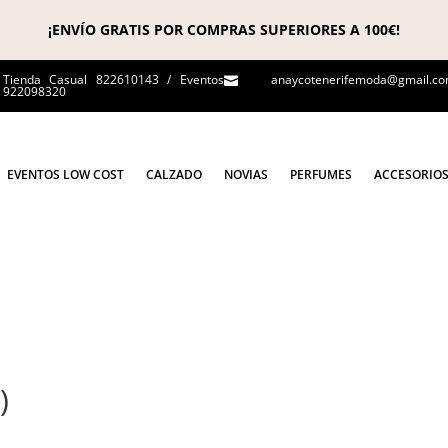
¡ENVÍO GRATIS POR COMPRAS SUPERIORES A 100€!
Tienda Casual 822610143 / Eventos
anaycotenerifemoda@gmail.c

922098320
EVENTOS LOW COST
CALZADO
NOVIAS
PERFUMES
ACCESORIO
)