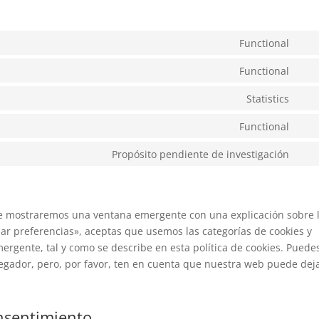
Functional
Con
to
Functional
Con
serv
to
Statistics
wor
Con
serv
to
Functional
woo
Con
serv
to
Propósito pendiente de investigación
mai
Con
serv
to
wor
serv
vari
te mostraremos una ventana emergente con una explicación sobre 
ar preferencias», aceptas que usemos las categorías de cookies y
ergente, tal y como se describe en esta política de cookies. Puede
avegador, pero, por favor, ten en cuenta que nuestra web puede dej
onsentimiento