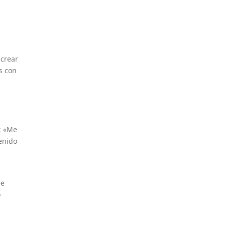
 crear
s con
: «Me
tenido
ue
o