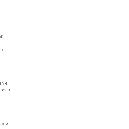
as
ra
en el
res o
mente