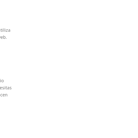
tiliza
web.
io
esitas
ecen
s
e