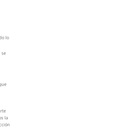
do lo
 se
 que
arte
os la
cción