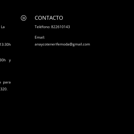
CONTACTO
A
 La
Teléfono: 822610143
Email:
anaycotenerifemoda@gmail.com
 13:30h
:30h y
o para
 320.