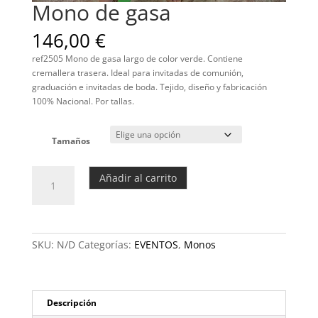
Mono de gasa
146,00
€
ref2505 Mono de gasa largo de color verde. Contiene
cremallera trasera. Ideal para invitadas de comunión,
graduación e invitadas de boda. Tejido, diseño y fabricación
100% Nacional. Por tallas.
Tamaños
Mono
Añadir al carrito
de
gasa
cantidad
SKU:
N/D
Categorías:
EVENTOS
,
Monos
Descripción