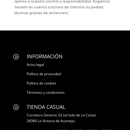
ajenos a nuestro control y responsabilidad. Rogamos
tenerlo en cuenta a la hora de tramitar su pedido.
Muchas gracias de antemano.
INFORMACIÓN
A
Aviso legal
Política de privacidad
Política de cookies
Términos y condiciones
TIENDA CASUAL
A
Carretera General, 62 (al lado de La Caixa)
38380 La Victoria de Acentejo.