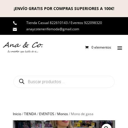
¡ENVÍO GRATIS POR COMPRAS SUPERIORES A 100€!
Tienda Casual 822610143 / Eventos 922098320

anaycotenerifemoda@gmail.com

0 elementos
Búsqueda
de
productos
Inicio
/
TIENDA
/
EVENTOS
/
Monos
/ Mono de gasa