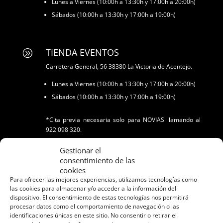
Lunes a Viernes (10:00h a 13:30h y 17:00h a 20:00h)
Sábados (10:00h a 13:30h y 17:00h a 19:00h)
TIENDA EVENTOS
A
Carretera General, 56 38380 La Victoria de Acentejo.
Lunes a Viernes (10:00h a 13:30h y 17:00h a 20:00h)
Sábados (10:00h a 13:30h y 17:00h a 19:00h)
*Cita previa necesaria solo para NOVIAS llamando al
922 098 320.
Gestionar el
CONTACTO
A
consentimiento de las
Teléfono: 822610143
cookies
Para ofrecer las mejores experiencias, utilizamos tecnologías como
Email: anaycotenerifemoda@gmail.com
las cookies para almacenar y/o acceder a la información del
dispositivo. El consentimiento de estas tecnologías nos permitirá
procesar datos como el comportamiento de navegación o las
identificaciones únicas en este sitio. No consentir o retirar el