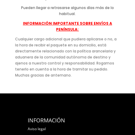
Pueden llegar a retrasarse algunos días más de lo
habitual.
INFORMACIÓN IMPORTANTE SOBRE ENVÍOS A
PENÍNSULA:
Cualquier cargo adicional que pudiera aplicarse o no, a
la hora de recibir el paquete en su domicilio, está
directamente relacionado con la política arancelaria y
aduanera de la comunidad autónoma de destino y
ajenos a nuestro control y responsabilidad. Rogamos
tenerlo en cuenta a la hora de tramitar su pedido.
Muchas gracias de antemano.
INFORMACIÓN
Aviso legal