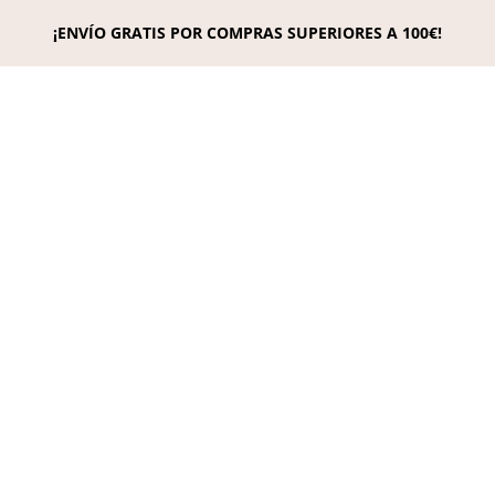
¡ENVÍO GRATIS POR COMPRAS SUPERIORES A 100€!
Tienda Casual 822610143 / Eventos 922098320
anaycotenerifemoda@gmail.com
0 elementos
Búsqueda
de
productos